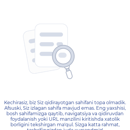
404 — Страница не найд
Kechirasiz, biz Siz qidirayotgan sahifani topa olmadik.
Afsuski, Siz izlagan sahifa mavjud emas. Eng yaxshisi,
bosh sahifamizga qaytib, navigatsiya va qidiruvdan
foydalanish yoki URL manzilini kiritishda xatolik
borligini tekshirgan ma'qul. Sizga katta rahmat,