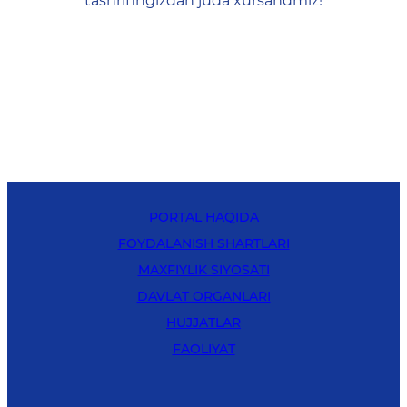
tashrifingizdan juda xursandmiz!
PORTAL HAQIDA
FOYDALANISH SHARTLARI
MAXFIYLIK SIYOSATI
DAVLAT ORGANLARI
HUJJATLAR
FAOLIYAT