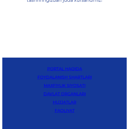
tashrifingizdan juda xursandmiz!
PORTAL HAQIDA
FOYDALANISH SHARTLARI
MAXFIYLIK SIYOSATI
DAVLAT ORGANLARI
HUJJATLAR
FAOLIYAT