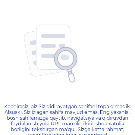
404 — Страница не найд
Kechirasiz, biz Siz qidirayotgan sahifani topa olmadik.
Afsuski, Siz izlagan sahifa mavjud emas. Eng yaxshisi,
bosh sahifamizga qaytib, navigatsiya va qidiruvdan
foydalanish yoki URL manzilini kiritishda xatolik
borligini tekshirgan ma'qul. Sizga katta rahmat,