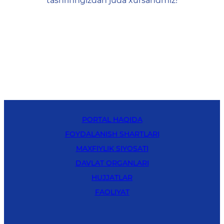
tashrifingizdan juda xursandmiz!
PORTAL HAQIDA
FOYDALANISH SHARTLARI
MAXFIYLIK SIYOSATI
DAVLAT ORGANLARI
HUJJATLAR
FAOLIYAT