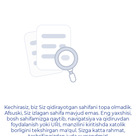
404 — Страница не найд
Kechirasiz, biz Siz qidirayotgan sahifani topa olmadik.
Afsuski, Siz izlagan sahifa mavjud emas. Eng yaxshisi,
bosh sahifamizga qaytib, navigatsiya va qidiruvdan
foydalanish yoki URL manzilini kiritishda xatolik
borligini tekshirgan ma'qul. Sizga katta rahmat,