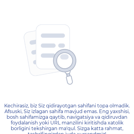
404 — Страница не найд
Kechirasiz, biz Siz qidirayotgan sahifani topa olmadik.
Afsuski, Siz izlagan sahifa mavjud emas. Eng yaxshisi,
bosh sahifamizga qaytib, navigatsiya va qidiruvdan
foydalanish yoki URL manzilini kiritishda xatolik
borligini tekshirgan ma'qul. Sizga katta rahmat,