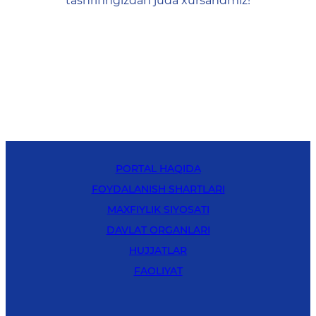
tashrifingizdan juda xursandmiz!
PORTAL HAQIDA
FOYDALANISH SHARTLARI
MAXFIYLIK SIYOSATI
DAVLAT ORGANLARI
HUJJATLAR
FAOLIYAT