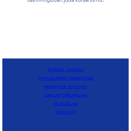
tashrifingizdan juda xursandmiz!
PORTAL HAQIDA
FOYDALANISH SHARTLARI
MAXFIYLIK SIYOSATI
DAVLAT ORGANLARI
HUJJATLAR
FAOLIYAT