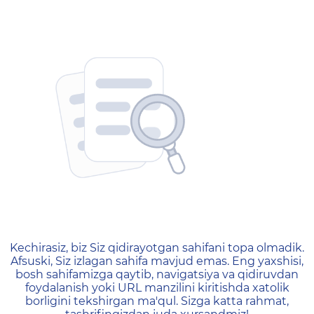
404 — Страница не найд
Kechirasiz, biz Siz qidirayotgan sahifani topa olmadik.
Afsuski, Siz izlagan sahifa mavjud emas. Eng yaxshisi,
bosh sahifamizga qaytib, navigatsiya va qidiruvdan
foydalanish yoki URL manzilini kiritishda xatolik
borligini tekshirgan ma'qul. Sizga katta rahmat,