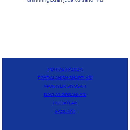
tashrifingizdan juda xursandmiz!
PORTAL HAQIDA
FOYDALANISH SHARTLARI
MAXFIYLIK SIYOSATI
DAVLAT ORGANLARI
HUJJATLAR
FAOLIYAT