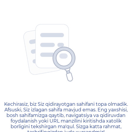
404 — Страница не найд
Kechirasiz, biz Siz qidirayotgan sahifani topa olmadik.
Afsuski, Siz izlagan sahifa mavjud emas. Eng yaxshisi,
bosh sahifamizga qaytib, navigatsiya va qidiruvdan
foydalanish yoki URL manzilini kiritishda xatolik
borligini tekshirgan ma'qul. Sizga katta rahmat,