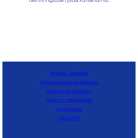
tashrifingizdan juda xursandmiz!
PORTAL HAQIDA
FOYDALANISH SHARTLARI
MAXFIYLIK SIYOSATI
DAVLAT ORGANLARI
HUJJATLAR
FAOLIYAT