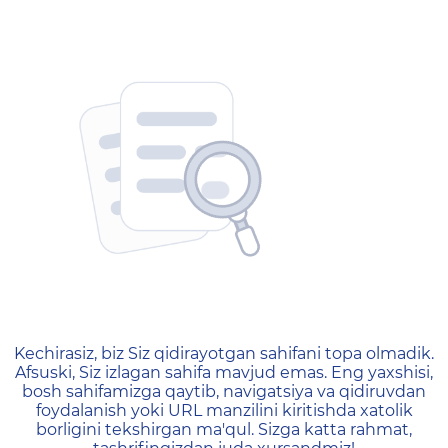
404 — Страница не найд
Kechirasiz, biz Siz qidirayotgan sahifani topa olmadik.
Afsuski, Siz izlagan sahifa mavjud emas. Eng yaxshisi,
bosh sahifamizga qaytib, navigatsiya va qidiruvdan
foydalanish yoki URL manzilini kiritishda xatolik
borligini tekshirgan ma'qul. Sizga katta rahmat,