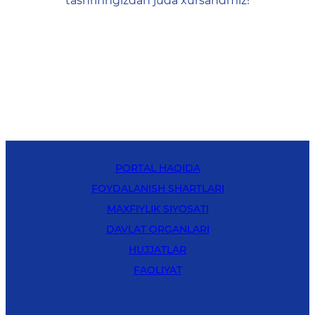
tashrifingizdan juda xursandmiz!
PORTAL HAQIDA
FOYDALANISH SHARTLARI
MAXFIYLIK SIYOSATI
DAVLAT ORGANLARI
HUJJATLAR
FAOLIYAT