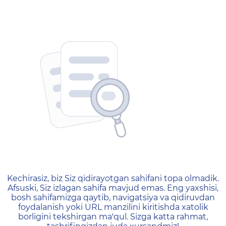
404 — Страница не найд
Kechirasiz, biz Siz qidirayotgan sahifani topa olmadik.
Afsuski, Siz izlagan sahifa mavjud emas. Eng yaxshisi,
bosh sahifamizga qaytib, navigatsiya va qidiruvdan
foydalanish yoki URL manzilini kiritishda xatolik
borligini tekshirgan ma'qul. Sizga katta rahmat,