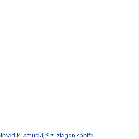
ена
lmadik. Afsuski, Siz izlagan sahifa