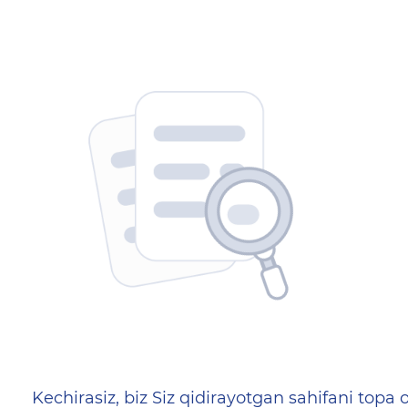
404 — Страница не найд
Kechirasiz, biz Siz qidirayotgan sahifani topa o