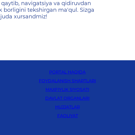
qaytib, navigatsiya va qidiruvdan
k borligini tekshirgan ma'qul. Sizga
 juda xursandmiz!
PORTAL HAQIDA
FOYDALANISH SHARTLARI
MAXFIYLIK SIYOSATI
DAVLAT ORGANLARI
HUJJATLAR
FAOLIYAT