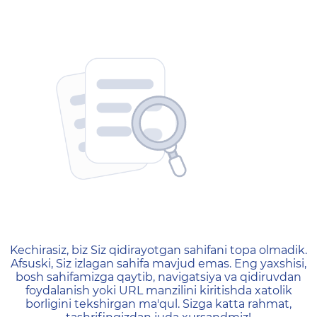
404 — Страница не найд
Kechirasiz, biz Siz qidirayotgan sahifani topa olmadik.
Afsuski, Siz izlagan sahifa mavjud emas. Eng yaxshisi,
bosh sahifamizga qaytib, navigatsiya va qidiruvdan
foydalanish yoki URL manzilini kiritishda xatolik
borligini tekshirgan ma'qul. Sizga katta rahmat,