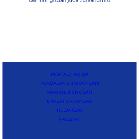
tashrifingizdan juda xursandmiz!
PORTAL HAQIDA
FOYDALANISH SHARTLARI
MAXFIYLIK SIYOSATI
DAVLAT ORGANLARI
HUJJATLAR
FAOLIYAT