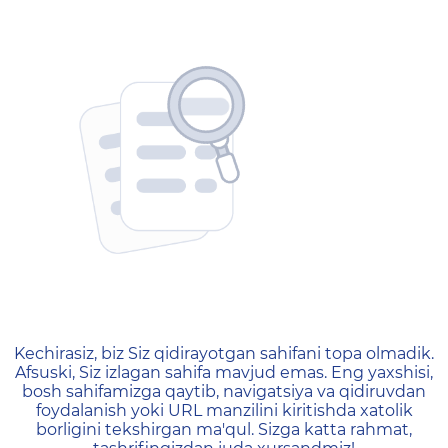
404 — Страница не найд
Kechirasiz, biz Siz qidirayotgan sahifani topa olmadik.
Afsuski, Siz izlagan sahifa mavjud emas. Eng yaxshisi,
bosh sahifamizga qaytib, navigatsiya va qidiruvdan
foydalanish yoki URL manzilini kiritishda xatolik
borligini tekshirgan ma'qul. Sizga katta rahmat,