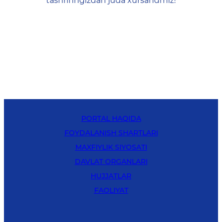
tashrifingizdan juda xursandmiz!
PORTAL HAQIDA
FOYDALANISH SHARTLARI
MAXFIYLIK SIYOSATI
DAVLAT ORGANLARI
HUJJATLAR
FAOLIYAT