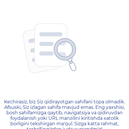
404 — Страница не найд
Kechirasiz, biz Siz qidirayotgan sahifani topa olmadik.
Afsuski, Siz izlagan sahifa mavjud emas. Eng yaxshisi,
bosh sahifamizga qaytib, navigatsiya va qidiruvdan
foydalanish yoki URL manzilini kiritishda xatolik
borligini tekshirgan ma'qul. Sizga katta rahmat,