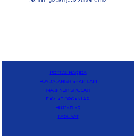
tashrifingizdan juda xursandmiz!
PORTAL HAQIDA
FOYDALANISH SHARTLARI
MAXFIYLIK SIYOSATI
DAVLAT ORGANLARI
HUJJATLAR
FAOLIYAT