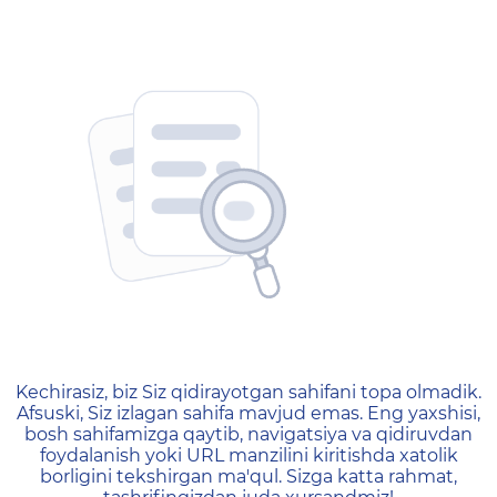
404 — Страница не найд
Kechirasiz, biz Siz qidirayotgan sahifani topa olmadik.
Afsuski, Siz izlagan sahifa mavjud emas. Eng yaxshisi,
bosh sahifamizga qaytib, navigatsiya va qidiruvdan
foydalanish yoki URL manzilini kiritishda xatolik
borligini tekshirgan ma'qul. Sizga katta rahmat,