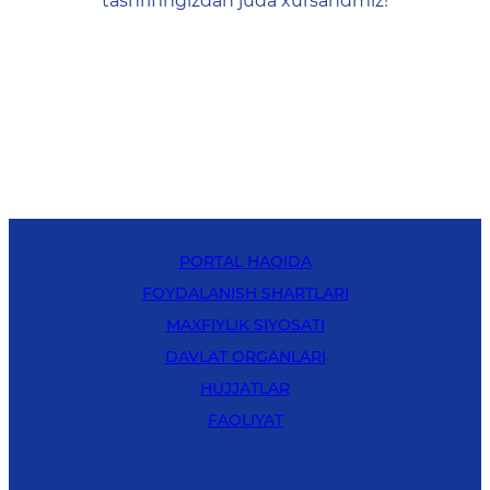
tashrifingizdan juda xursandmiz!
PORTAL HAQIDA
FOYDALANISH SHARTLARI
MAXFIYLIK SIYOSATI
DAVLAT ORGANLARI
HUJJATLAR
FAOLIYAT