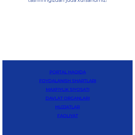
tashrifingizdan juda xursandmiz!
PORTAL HAQIDA
FOYDALANISH SHARTLARI
MAXFIYLIK SIYOSATI
DAVLAT ORGANLARI
HUJJATLAR
FAOLIYAT