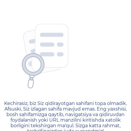
404 — Страница не найд
Kechirasiz, biz Siz qidirayotgan sahifani topa olmadik.
Afsuski, Siz izlagan sahifa mavjud emas. Eng yaxshisi,
bosh sahifamizga qaytib, navigatsiya va qidiruvdan
foydalanish yoki URL manzilini kiritishda xatolik
borligini tekshirgan ma'qul. Sizga katta rahmat,