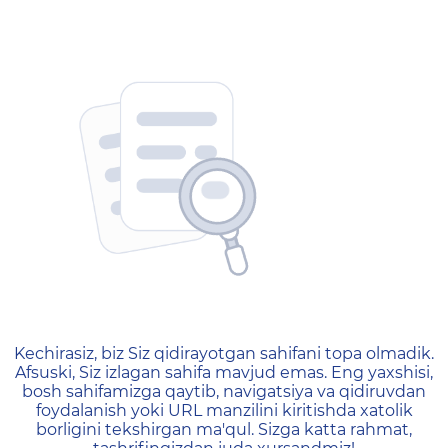
404 — Страница не найд
Kechirasiz, biz Siz qidirayotgan sahifani topa olmadik.
Afsuski, Siz izlagan sahifa mavjud emas. Eng yaxshisi,
bosh sahifamizga qaytib, navigatsiya va qidiruvdan
foydalanish yoki URL manzilini kiritishda xatolik
borligini tekshirgan ma'qul. Sizga katta rahmat,