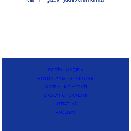
tashrifingizdan juda xursandmiz!
PORTAL HAQIDA
FOYDALANISH SHARTLARI
MAXFIYLIK SIYOSATI
DAVLAT ORGANLARI
HUJJATLAR
FAOLIYAT