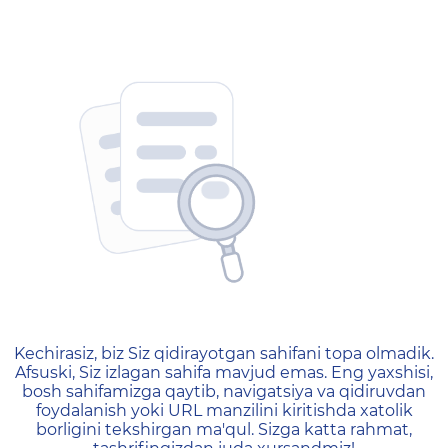
404 — Страница не найд
Kechirasiz, biz Siz qidirayotgan sahifani topa olmadik.
Afsuski, Siz izlagan sahifa mavjud emas. Eng yaxshisi,
bosh sahifamizga qaytib, navigatsiya va qidiruvdan
foydalanish yoki URL manzilini kiritishda xatolik
borligini tekshirgan ma'qul. Sizga katta rahmat,