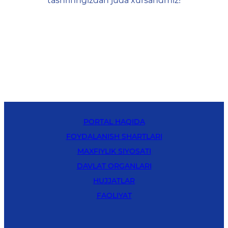
tashrifingizdan juda xursandmiz!
PORTAL HAQIDA
FOYDALANISH SHARTLARI
MAXFIYLIK SIYOSATI
DAVLAT ORGANLARI
HUJJATLAR
FAOLIYAT