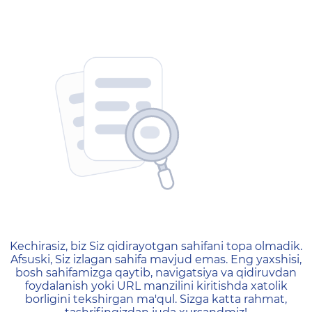
404 — Страница не найд
Kechirasiz, biz Siz qidirayotgan sahifani topa olmadik.
Afsuski, Siz izlagan sahifa mavjud emas. Eng yaxshisi,
bosh sahifamizga qaytib, navigatsiya va qidiruvdan
foydalanish yoki URL manzilini kiritishda xatolik
borligini tekshirgan ma'qul. Sizga katta rahmat,