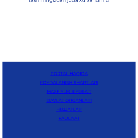
tashrifingizdan juda xursandmiz!
PORTAL HAQIDA
FOYDALANISH SHARTLARI
MAXFIYLIK SIYOSATI
DAVLAT ORGANLARI
HUJJATLAR
FAOLIYAT