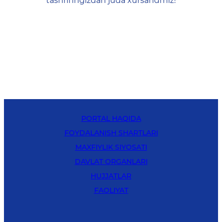
tashrifingizdan juda xursandmiz!
PORTAL HAQIDA
FOYDALANISH SHARTLARI
MAXFIYLIK SIYOSATI
DAVLAT ORGANLARI
HUJJATLAR
FAOLIYAT