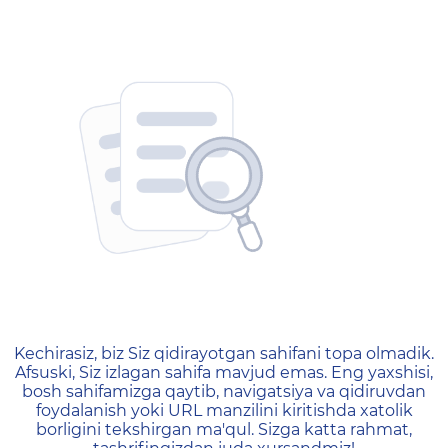
404 — Страница не найд
Kechirasiz, biz Siz qidirayotgan sahifani topa olmadik.
Afsuski, Siz izlagan sahifa mavjud emas. Eng yaxshisi,
bosh sahifamizga qaytib, navigatsiya va qidiruvdan
foydalanish yoki URL manzilini kiritishda xatolik
borligini tekshirgan ma'qul. Sizga katta rahmat,