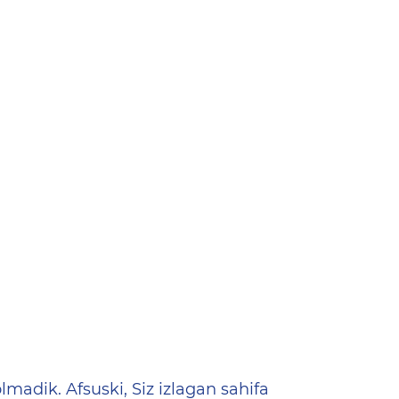
ена
lmadik. Afsuski, Siz izlagan sahifa