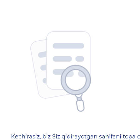
404 — Страница не найд
Kechirasiz, biz Siz qidirayotgan sahifani topa o