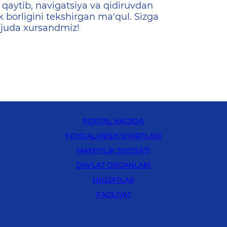
qaytib, navigatsiya va qidiruvdan
k borligini tekshirgan ma'qul. Sizga
 juda xursandmiz!
PORTAL HAQIDA
FOYDALANISH SHARTLARI
MAXFIYLIK SIYOSATI
DAVLAT ORGANLARI
HUJJATLAR
FAOLIYAT