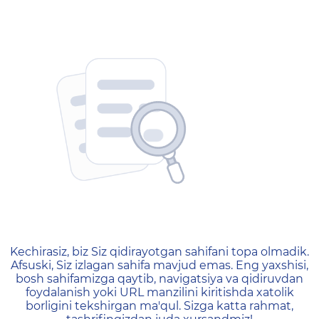
404 — Страница не найд
Kechirasiz, biz Siz qidirayotgan sahifani topa olmadik.
Afsuski, Siz izlagan sahifa mavjud emas. Eng yaxshisi,
bosh sahifamizga qaytib, navigatsiya va qidiruvdan
foydalanish yoki URL manzilini kiritishda xatolik
borligini tekshirgan ma'qul. Sizga katta rahmat,