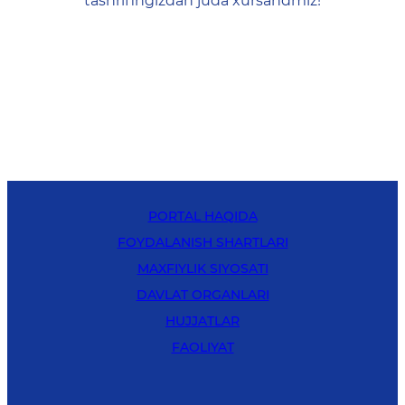
tashrifingizdan juda xursandmiz!
PORTAL HAQIDA
FOYDALANISH SHARTLARI
MAXFIYLIK SIYOSATI
DAVLAT ORGANLARI
HUJJATLAR
FAOLIYAT