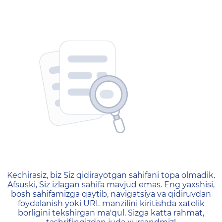
404 — Страница не найд
Kechirasiz, biz Siz qidirayotgan sahifani topa olmadik.
Afsuski, Siz izlagan sahifa mavjud emas. Eng yaxshisi,
bosh sahifamizga qaytib, navigatsiya va qidiruvdan
foydalanish yoki URL manzilini kiritishda xatolik
borligini tekshirgan ma'qul. Sizga katta rahmat,