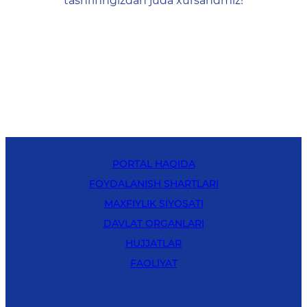
tashrifingizdan juda xursandmiz!
PORTAL HAQIDA
FOYDALANISH SHARTLARI
MAXFIYLIK SIYOSATI
DAVLAT ORGANLARI
HUJJATLAR
FAOLIYAT