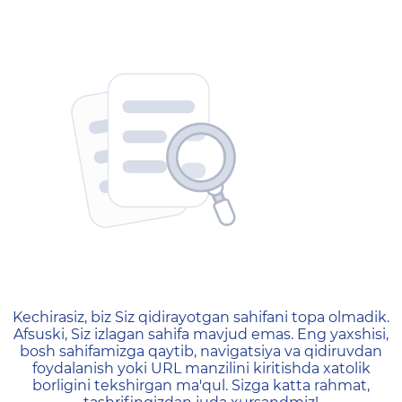
404 — Страница не найд
Kechirasiz, biz Siz qidirayotgan sahifani topa olmadik.
Afsuski, Siz izlagan sahifa mavjud emas. Eng yaxshisi,
bosh sahifamizga qaytib, navigatsiya va qidiruvdan
foydalanish yoki URL manzilini kiritishda xatolik
borligini tekshirgan ma'qul. Sizga katta rahmat,