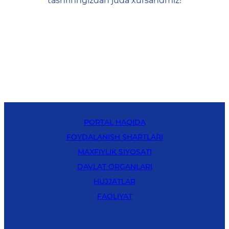
tashrifingizdan juda xursandmiz!
PORTAL HAQIDA
FOYDALANISH SHARTLARI
MAXFIYLIK SIYOSATI
DAVLAT ORGANLARI
HUJJATLAR
FAOLIYAT