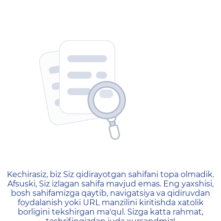
404 — Страница не найд
Kechirasiz, biz Siz qidirayotgan sahifani topa olmadik.
Afsuski, Siz izlagan sahifa mavjud emas. Eng yaxshisi,
bosh sahifamizga qaytib, navigatsiya va qidiruvdan
foydalanish yoki URL manzilini kiritishda xatolik
borligini tekshirgan ma'qul. Sizga katta rahmat,