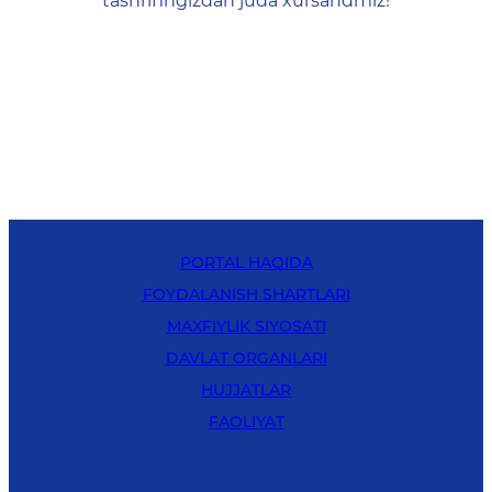
tashrifingizdan juda xursandmiz!
PORTAL HAQIDA
FOYDALANISH SHARTLARI
MAXFIYLIK SIYOSATI
DAVLAT ORGANLARI
HUJJATLAR
FAOLIYAT