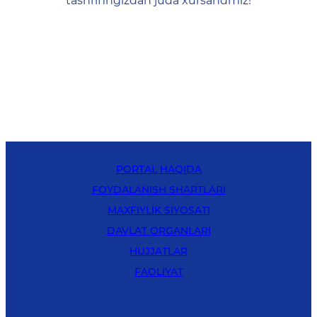
tashrifingizdan juda xursandmiz!
PORTAL HAQIDA
FOYDALANISH SHARTLARI
MAXFIYLIK SIYOSATI
DAVLAT ORGANLARI
HUJJATLAR
FAOLIYAT