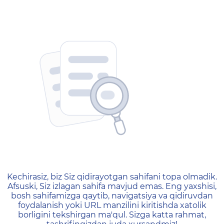
404 — Страница не найд
Kechirasiz, biz Siz qidirayotgan sahifani topa olmadik.
Afsuski, Siz izlagan sahifa mavjud emas. Eng yaxshisi,
bosh sahifamizga qaytib, navigatsiya va qidiruvdan
foydalanish yoki URL manzilini kiritishda xatolik
borligini tekshirgan ma'qul. Sizga katta rahmat,