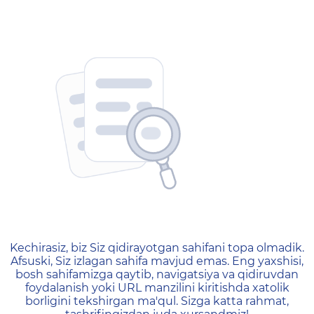
404 — Страница не найд
Kechirasiz, biz Siz qidirayotgan sahifani topa olmadik.
Afsuski, Siz izlagan sahifa mavjud emas. Eng yaxshisi,
bosh sahifamizga qaytib, navigatsiya va qidiruvdan
foydalanish yoki URL manzilini kiritishda xatolik
borligini tekshirgan ma'qul. Sizga katta rahmat,