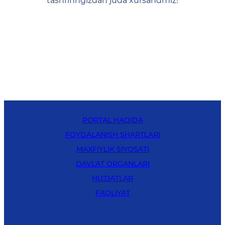
tashrifingizdan juda xursandmiz!
PORTAL HAQIDA
FOYDALANISH SHARTLARI
MAXFIYLIK SIYOSATI
DAVLAT ORGANLARI
HUJJATLAR
FAOLIYAT