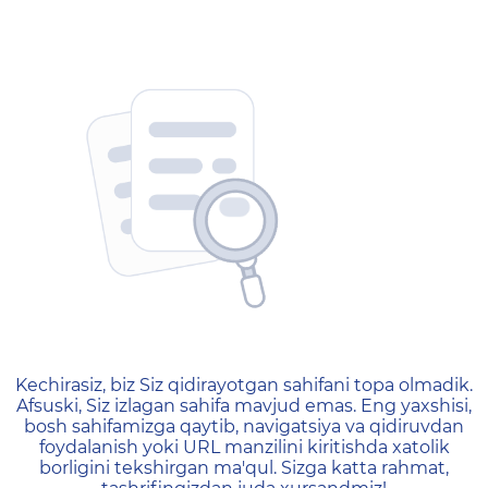
404 — Страница не найд
Kechirasiz, biz Siz qidirayotgan sahifani topa olmadik.
Afsuski, Siz izlagan sahifa mavjud emas. Eng yaxshisi,
bosh sahifamizga qaytib, navigatsiya va qidiruvdan
foydalanish yoki URL manzilini kiritishda xatolik
borligini tekshirgan ma'qul. Sizga katta rahmat,