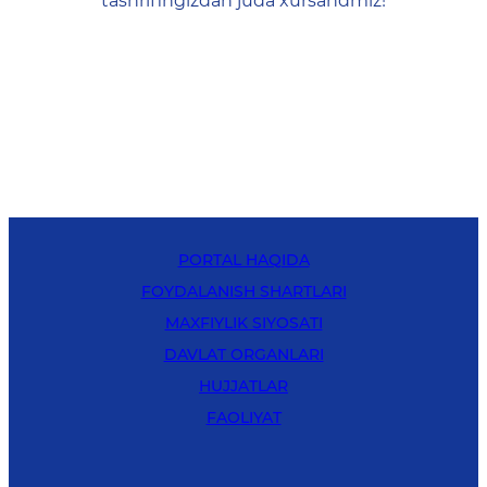
tashrifingizdan juda xursandmiz!
PORTAL HAQIDA
FOYDALANISH SHARTLARI
MAXFIYLIK SIYOSATI
DAVLAT ORGANLARI
HUJJATLAR
FAOLIYAT