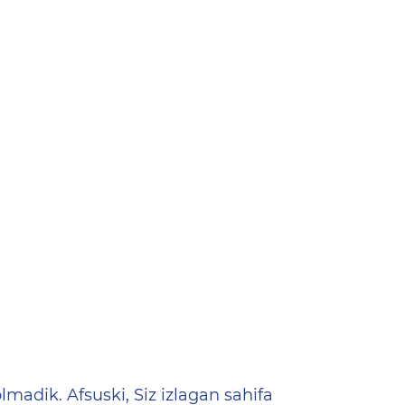
ена
lmadik. Afsuski, Siz izlagan sahifa