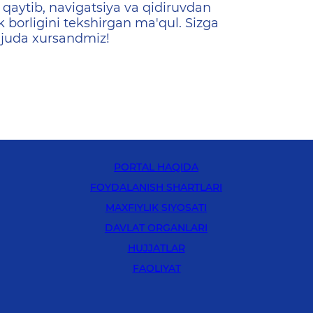
qaytib, navigatsiya va qidiruvdan
k borligini tekshirgan ma'qul. Sizga
 juda xursandmiz!
PORTAL HAQIDA
FOYDALANISH SHARTLARI
MAXFIYLIK SIYOSATI
DAVLAT ORGANLARI
HUJJATLAR
FAOLIYAT