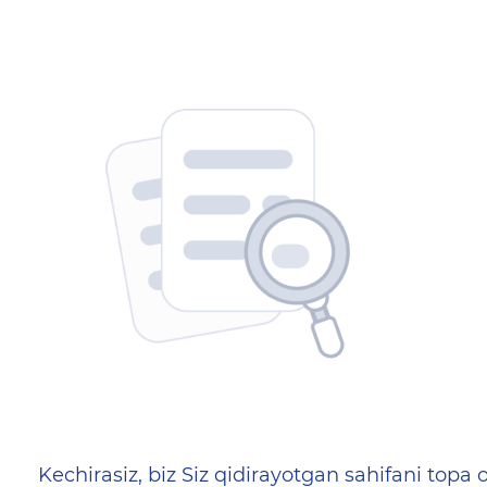
404 — Страница не найд
Kechirasiz, biz Siz qidirayotgan sahifani topa o