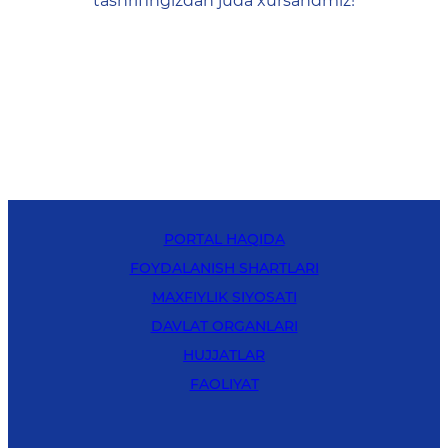
tashrifingizdan juda xursandmiz!
PORTAL HAQIDA
FOYDALANISH SHARTLARI
MAXFIYLIK SIYOSATI
DAVLAT ORGANLARI
HUJJATLAR
FAOLIYAT