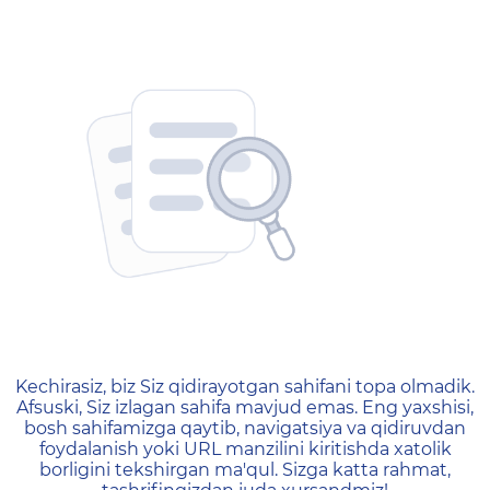
404 — Страница не найд
Kechirasiz, biz Siz qidirayotgan sahifani topa olmadik.
Afsuski, Siz izlagan sahifa mavjud emas. Eng yaxshisi,
bosh sahifamizga qaytib, navigatsiya va qidiruvdan
foydalanish yoki URL manzilini kiritishda xatolik
borligini tekshirgan ma'qul. Sizga katta rahmat,