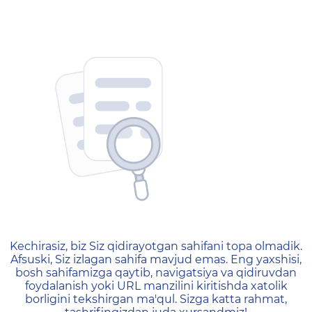
404 — Страница не найд
Kechirasiz, biz Siz qidirayotgan sahifani topa olmadik.
Afsuski, Siz izlagan sahifa mavjud emas. Eng yaxshisi,
bosh sahifamizga qaytib, navigatsiya va qidiruvdan
foydalanish yoki URL manzilini kiritishda xatolik
borligini tekshirgan ma'qul. Sizga katta rahmat,