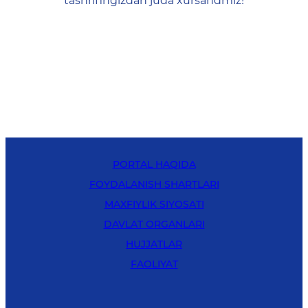
tashrifingizdan juda xursandmiz!
PORTAL HAQIDA
FOYDALANISH SHARTLARI
MAXFIYLIK SIYOSATI
DAVLAT ORGANLARI
HUJJATLAR
FAOLIYAT