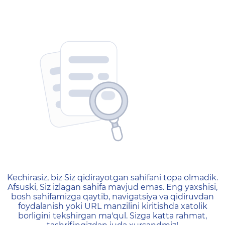
404 — Страница не найд
Kechirasiz, biz Siz qidirayotgan sahifani topa olmadik.
Afsuski, Siz izlagan sahifa mavjud emas. Eng yaxshisi,
bosh sahifamizga qaytib, navigatsiya va qidiruvdan
foydalanish yoki URL manzilini kiritishda xatolik
borligini tekshirgan ma'qul. Sizga katta rahmat,