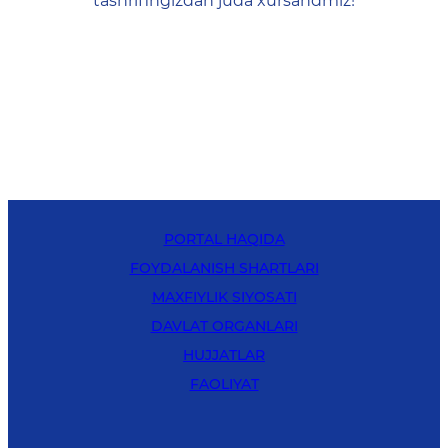
tashrifingizdan juda xursandmiz!
PORTAL HAQIDA
FOYDALANISH SHARTLARI
MAXFIYLIK SIYOSATI
DAVLAT ORGANLARI
HUJJATLAR
FAOLIYAT