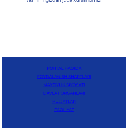
tashrifingizdan juda xursandmiz!
PORTAL HAQIDA
FOYDALANISH SHARTLARI
MAXFIYLIK SIYOSATI
DAVLAT ORGANLARI
HUJJATLAR
FAOLIYAT