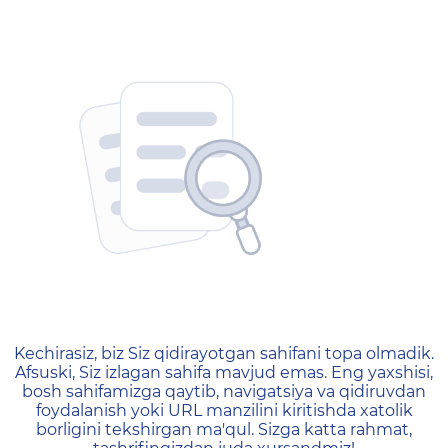
404 — Страница не найд
Kechirasiz, biz Siz qidirayotgan sahifani topa olmadik.
Afsuski, Siz izlagan sahifa mavjud emas. Eng yaxshisi,
bosh sahifamizga qaytib, navigatsiya va qidiruvdan
foydalanish yoki URL manzilini kiritishda xatolik
borligini tekshirgan ma'qul. Sizga katta rahmat,