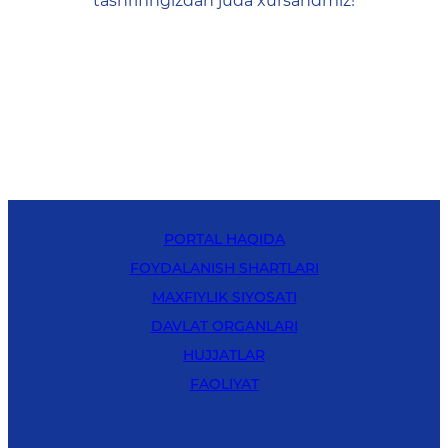
tashrifingizdan juda xursandmiz!
PORTAL HAQIDA
FOYDALANISH SHARTLARI
MAXFIYLIK SIYOSATI
DAVLAT ORGANLARI
HUJJATLAR
FAOLIYAT