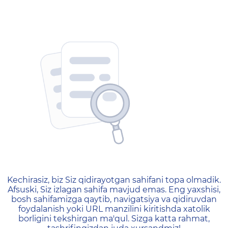
404 — Страница не найд
Kechirasiz, biz Siz qidirayotgan sahifani topa olmadik.
Afsuski, Siz izlagan sahifa mavjud emas. Eng yaxshisi,
bosh sahifamizga qaytib, navigatsiya va qidiruvdan
foydalanish yoki URL manzilini kiritishda xatolik
borligini tekshirgan ma'qul. Sizga katta rahmat,