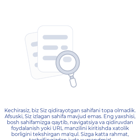
404 — Страница не найд
Kechirasiz, biz Siz qidirayotgan sahifani topa olmadik.
Afsuski, Siz izlagan sahifa mavjud emas. Eng yaxshisi,
bosh sahifamizga qaytib, navigatsiya va qidiruvdan
foydalanish yoki URL manzilini kiritishda xatolik
borligini tekshirgan ma'qul. Sizga katta rahmat,