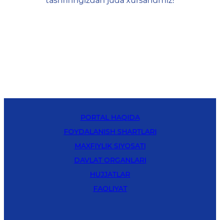
tashrifingizdan juda xursandmiz!
PORTAL HAQIDA
FOYDALANISH SHARTLARI
MAXFIYLIK SIYOSATI
DAVLAT ORGANLARI
HUJJATLAR
FAOLIYAT