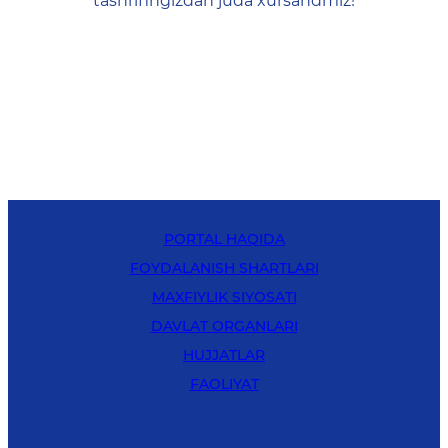
tashrifingizdan juda xursandmiz!
PORTAL HAQIDA
FOYDALANISH SHARTLARI
MAXFIYLIK SIYOSATI
DAVLAT ORGANLARI
HUJJATLAR
FAOLIYAT