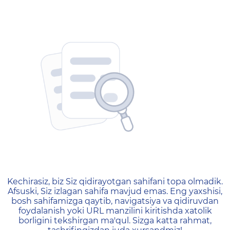
404 — Страница не найд
Kechirasiz, biz Siz qidirayotgan sahifani topa olmadik.
Afsuski, Siz izlagan sahifa mavjud emas. Eng yaxshisi,
bosh sahifamizga qaytib, navigatsiya va qidiruvdan
foydalanish yoki URL manzilini kiritishda xatolik
borligini tekshirgan ma'qul. Sizga katta rahmat,