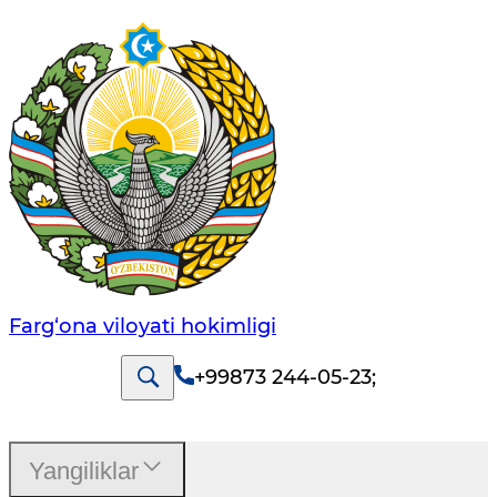
Farg‘оnа vilоyati hоkimligi
+99873 244-05-23
;
Yangiliklar