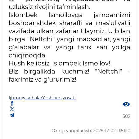
uzluksiz rivojini ta’minlash.
Islombek Ismoilovga jamoamizni
boshqarishdek sharafli va mas’uliyatli
vazifada ulkan zafarlar tilaymiz. U bilan
birga “Neftchi” yangi maqsadlar, yangi
g‘alabalar va yangi tarix sari yo‘lga
chiqmoqda.
Hush kelibsiz, Islombek Ismoilov!
Biz birgalikda kuchmiz! "Neftchi" -
faxrimiz va g'ururimiz!
Ijtimoiy sohalar
Yoshlar siyosati
502
Oxirgi yangilanish: 2025-12-02 11:51:10