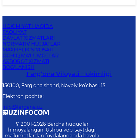
HOKIMIYAT HAQIDA
FAOLIYAT
DAVLAT XIZMATLARI
NORMATIV HUJJATLAR
MAXFIYLIK SIYOSATI
OCHIQ MA'LUMOTLAR
AXBOROT XIZMATI
BOG‘LANISH
Farg‘оnа Vilоyati Hоkimligi
150100, Fаrg‘оnа shаhri, Nаvоiy ko‘chаsi, 15
Elektron pochta
:
info@fergana.uz
© 2001-
2026
Barcha huquqlar
himoyalangan. Ushbu veb-saytdagi
ma’lumotlardan foydalanganda havola