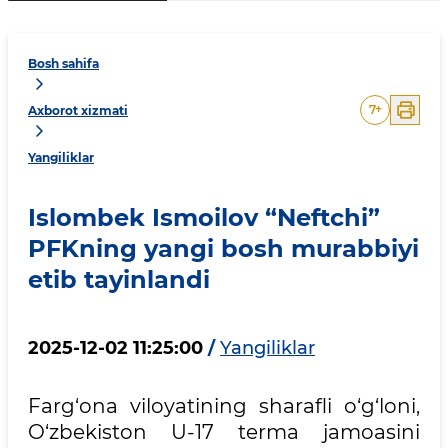
Bosh sahifa
7
+
Axborot xizmati
Yangiliklar
Islombek Ismoilov “Neftchi”
PFKning yangi bosh murabbiyi
etib tayinlandi
2025-12-02 11:25:00
/
Yangiliklar
Farg‘ona viloyatining sharafli o‘g‘loni,
O‘zbekiston U-17 terma jamoasini