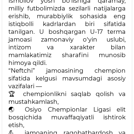
Ismoilov yosh bo‘lishiga qaramay,
milliy futbolimizda sezilarli natijalarga
erishib, murabbiylik sohasida eng
istiqbolli kadrlardan biri sifatida
tanilgan. U boshqargan U-17 terma
jamoasi zamonaviy o‘yin uslubi,
intizom va xarakter bilan
mamlakatimiz sharafini munosib
himoya qildi.
“Neftchi” jamoasining chempion
sifatida kelgusi mavsumdagi asosiy
vazifalari —
🏆 chempionlikni saqlab qolish va
mustahkamlash,
🌏 Osiyo Chempionlar Ligasi elit
bosqichida muvaffaqiyatli ishtirok
etish,
💪 jamoaning raqobatbardosh va