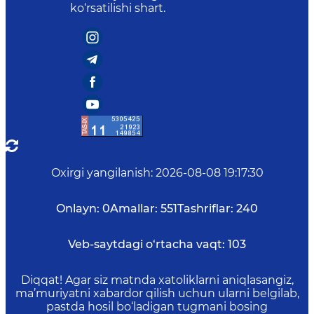
ko‘rsatilishi shart.
Oxirgi yangilanish
:
2026-08-08 19:17:30
Onlayn:
0
Amallar:
551
Tashriflar:
240
Veb-saytdagi o‘rtacha vaqt:
103
Diqqat! Agar siz matnda xatoliklarni aniqlasangiz,
ma’muriyatni xabardor qilish uchun ularni belgilab,
pastda hosil bo‘ladigan tugmani bosing