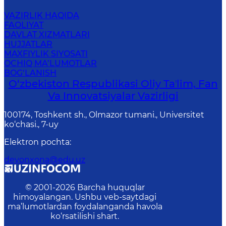
VAZIRLIK HAQIDA
FAOLIYAT
DAVLAT XIZMATLARI
HUJJATLAR
MAXFIYLIK SIYOSATI
OCHIQ MA’LUMOTLAR
BOG‘LANISH
O‘zbekiston Respublikasi Oliy Taʼlim, Fan
Va Innovatsiyalar Vazirligi
100174, Toshkent sh., Olmazor tumani., Universitet
ko‘chasi., 7-uy
Elektron pochta
:
devonxona@edu.uz
© 2001-
2026
Barcha huquqlar
himoyalangan. Ushbu veb-saytdagi
ma’lumotlardan foydalanganda havola
ko‘rsatilishi shart.