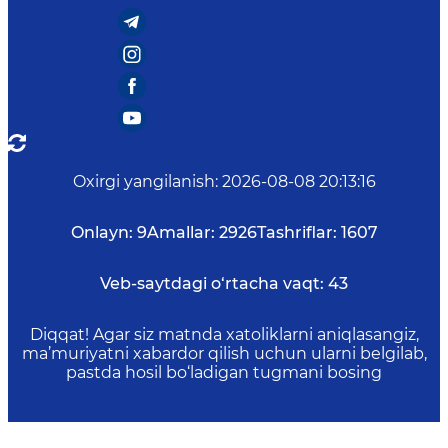
Oxirgi yangilanish
:
2026-08-08 20:13:16
Onlayn:
9
Amallar:
2926
Tashriflar:
1607
Veb-saytdagi o‘rtacha vaqt:
43
Diqqat! Agar siz matnda xatoliklarni aniqlasangiz,
ma’muriyatni xabardor qilish uchun ularni belgilab,
pastda hosil bo‘ladigan tugmani bosing