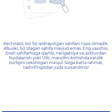
404 — Страница не найд
Kechirasiz, biz Siz qidirayotgan sahifani topa olmadik.
Afsuski, Siz izlagan sahifa mavjud emas. Eng yaxshisi,
bosh sahifamizga qaytib, navigatsiya va qidiruvdan
foydalanish yoki URL manzilini kiritishda xatolik
borligini tekshirgan ma'qul. Sizga katta rahmat,
tashrifingizdan juda xursandmiz!