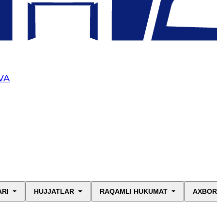
VA
ARI
HUJJATLAR
RAQAMLI HUKUMAT
AXBOR