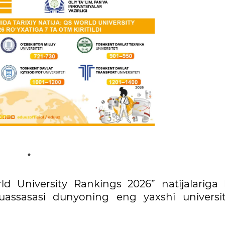
d University Rankings 2026” natijalariga k
uassasasi dunyoning eng yaxshi universite