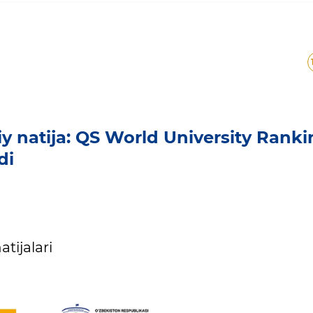
xiy natija: QS World University Rank
di
tijalari