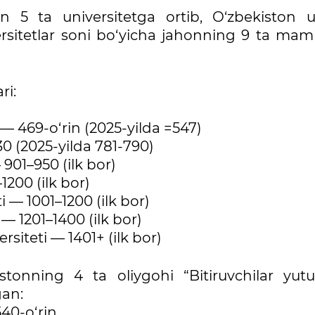
an 5 ta universitetga ortib, O‘zbekiston 
ersitetlar soni bo‘yicha jahonning 9 ta mam
ri:
 — 469-o‘rin (2025-yilda =547)
30 (2025-yilda 781-790)
901–950 (ilk bor)
200 (ilk bor)
i — 1001–1200 (ilk bor)
— 1201–1400 (ilk bor)
siteti — 1401+ (ilk bor)
tonning 4 ta oliygohi “Bitiruvchilar yutuq
gan:
540-o‘rin