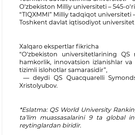
O‘zbekiston Milliy universiteti – 545-o‘r
“TIQXMMI” Milliy tadqiqot universiteti 
Toshkent davlat iqtisodiyot universiteti
Xalqaro ekspertlar fikricha
“O‘zbekiston universitetlarining QS r
hamkorlik, innovatsion izlanishlar va
tizimli islohotlar samarasidir”,
— deydi QS Quacquarelli Symonds 
Xristolyubov.
*Eslatma: QS World University Rankings
ta’lim muassasalarini 9 ta global i
reytinglardan biridir.