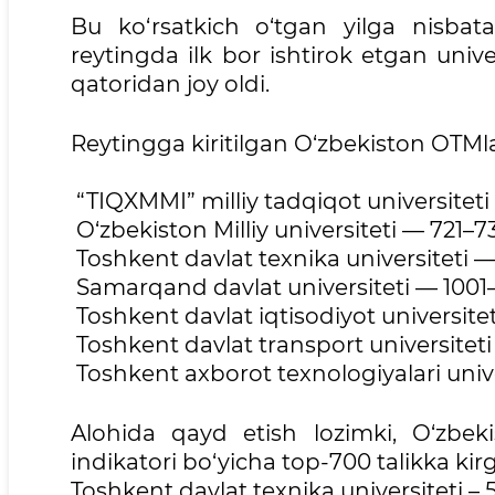
Bu ko‘rsatkich o‘tgan yilga nisbat
reytingda ilk bor ishtirok etgan univ
qatoridan joy oldi.
Reytingga kiritilgan O‘zbekiston OTMla
“TIQXMMI” milliy tadqiqot universiteti
O‘zbekiston Milliy universiteti — 721–7
Toshkent davlat texnika universiteti — 
Samarqand davlat universiteti — 1001–1
Toshkent davlat iqtisodiyot universitet
Toshkent davlat transport universiteti 
Toshkent axborot texnologiyalari univer
Alohida qayd etish lozimki, O‘zbekis
indikatori bo‘yicha top-700 talikka kir
Toshkent davlat texnika universiteti – 