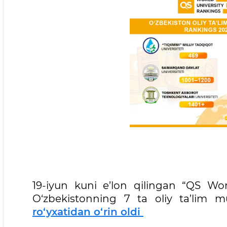
19-iyun kuni e’lon qilingan “QS Worl
O‘zbekistonning 7 ta oliy ta’lim m
ro‘yxatidan o‘rin oldi