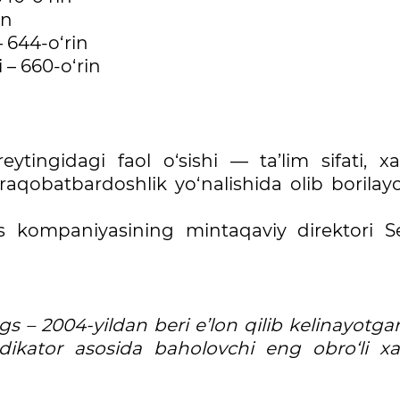
in
– 644-o‘rin
 – 660-o‘rin
eytingidagi faol o‘sishi — ta’lim sifati, x
 raqobatbardoshlik yo‘nalishida olib borila
kompaniyasining mintaqaviy direktori S
 – 2004-yildan beri e’lon qilib kelinayotgan
ndikator asosida baholovchi eng obro‘li xa