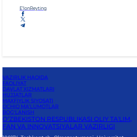
E’lon
Reyting
VAZIRLIK HAQIDA
FAOLIYAT
DAVLAT XIZMATLARI
HUJJATLAR
MAXFIYLIK SIYOSATI
OCHIQ MA’LUMOTLAR
BOG‘LANISH
O‘ZBEKISTON RESPUBLIKASI OLIY TAʼLIM,
FAN VA INNOVATSIYALAR VAZIRLIGI