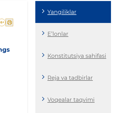
Yangiliklar
16
+
E’lonlar
ings
Konstitutsiya sahifasi
Reja va tadbirlar
Voqealar taqvimi