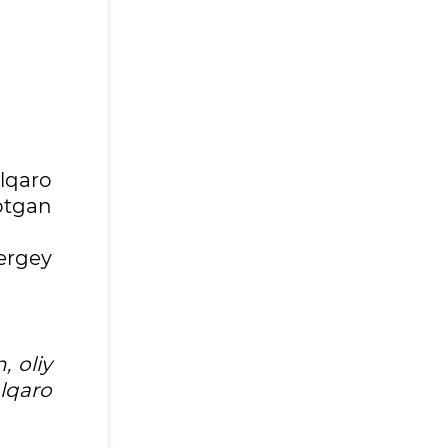
alqaro
yotgan
ergey
, oliy
lqaro