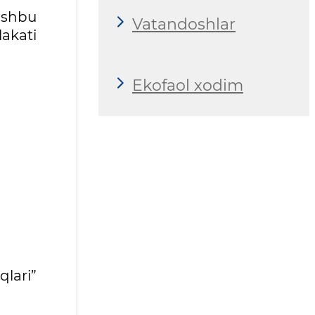
ushbu
Vatandoshlar
lakati
Ekofaol xodim
lari”