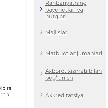
Rahbariyatning
bayonotlari va
nutqlari
Majlislar
Matbuot anjumanlari
Axborot xizmati bilan
bog‘lanish
o‘ra,
tlari
Akkreditatsiya