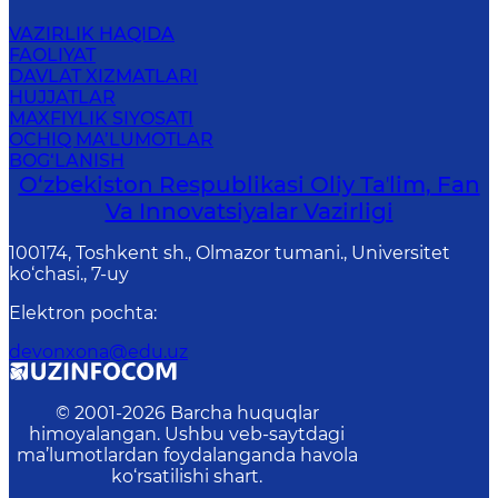
VAZIRLIK HAQIDA
FAOLIYAT
DAVLAT XIZMATLARI
HUJJATLAR
MAXFIYLIK SIYOSATI
OCHIQ MA’LUMOTLAR
BOG‘LANISH
O‘zbekiston Respublikasi Oliy Taʼlim, Fan
Va Innovatsiyalar Vazirligi
100174, Toshkent sh., Olmazor tumani., Universitet
ko‘chasi., 7-uy
Elektron pochta
:
devonxona@edu.uz
© 2001-
2026
Barcha huquqlar
himoyalangan. Ushbu veb-saytdagi
ma’lumotlardan foydalanganda havola
ko‘rsatilishi shart.