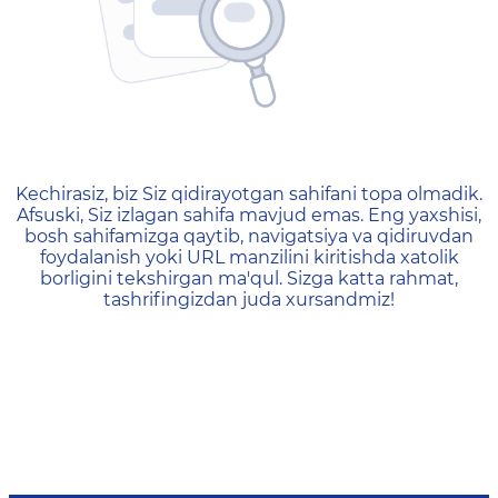
404 — Страница не найд
Kechirasiz, biz Siz qidirayotgan sahifani topa olmadik.
Afsuski, Siz izlagan sahifa mavjud emas. Eng yaxshisi,
bosh sahifamizga qaytib, navigatsiya va qidiruvdan
foydalanish yoki URL manzilini kiritishda xatolik
borligini tekshirgan ma'qul. Sizga katta rahmat,
tashrifingizdan juda xursandmiz!