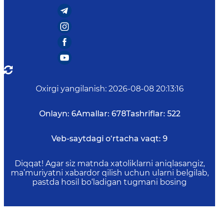
Oxirgi yangilanish
:
2026-08-08 20:13:16
Onlayn:
6
Amallar:
678
Tashriflar:
522
Veb-saytdagi o‘rtacha vaqt:
9
Diqqat! Agar siz matnda xatoliklarni aniqlasangiz,
ma’muriyatni xabardor qilish uchun ularni belgilab,
pastda hosil bo‘ladigan tugmani bosing