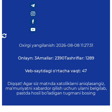
Oxirgi yangilanish
:
2026-08-08 11:27:31
Onlayn:
3
Amallar:
2390
Tashriflar:
1289
Veb-saytdagi o‘rtacha vaqt:
47
Diqqat! Agar siz matnda xatoliklarni aniqlasangiz,
ma’muriyatni xabardor qilish uchun ularni belgilab,
pastda hosil bo‘ladigan tugmani bosing