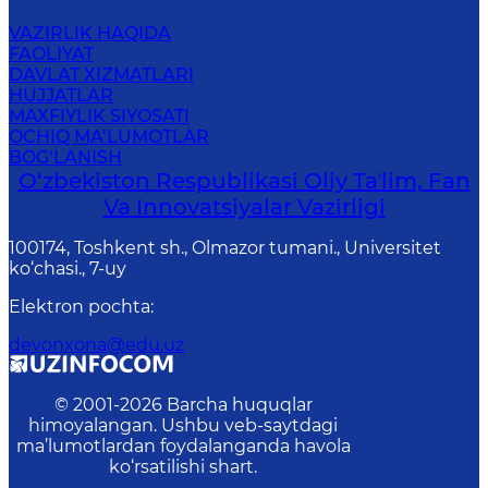
VAZIRLIK HAQIDA
FAOLIYAT
DAVLAT XIZMATLARI
HUJJATLAR
MAXFIYLIK SIYOSATI
OCHIQ MA’LUMOTLAR
BOG‘LANISH
O‘zbekiston Respublikasi Oliy Taʼlim, Fan
Va Innovatsiyalar Vazirligi
100174, Toshkent sh., Olmazor tumani., Universitet
ko‘chasi., 7-uy
Elektron pochta
:
devonxona@edu.uz
© 2001-
2026
Barcha huquqlar
himoyalangan. Ushbu veb-saytdagi
ma’lumotlardan foydalanganda havola
ko‘rsatilishi shart.