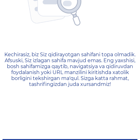
404 — Страница не найд
Kechirasiz, biz Siz qidirayotgan sahifani topa olmadik.
Afsuski, Siz izlagan sahifa mavjud emas. Eng yaxshisi,
bosh sahifamizga qaytib, navigatsiya va qidiruvdan
foydalanish yoki URL manzilini kiritishda xatolik
borligini tekshirgan ma'qul. Sizga katta rahmat,
tashrifingizdan juda xursandmiz!