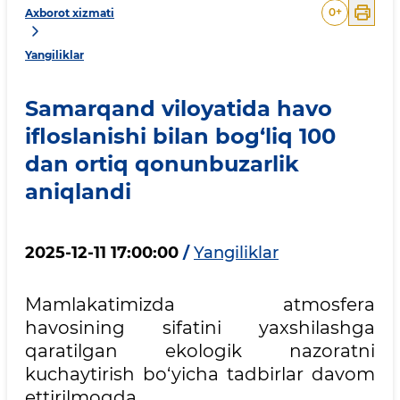
0
+
Axborot xizmati
Yangiliklar
Samarqand viloyatida havo
ifloslanishi bilan bog‘liq 100
dan ortiq qonunbuzarlik
aniqlandi
2025-12-11 17:00:00
/
Yangiliklar
Mamlakatimizda atmosfera
havosining sifatini yaxshilashga
qaratilgan ekologik nazoratni
kuchaytirish bo‘yicha tadbirlar davom
ettirilmoqda.