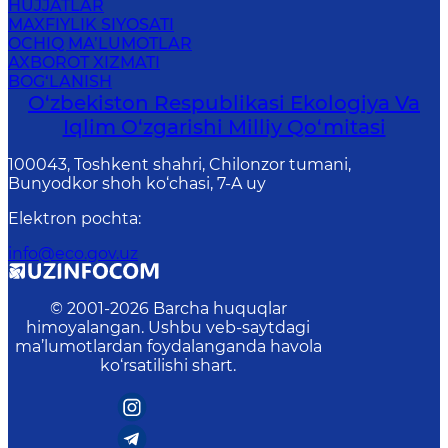
HUJJATLAR
MAXFIYLIK SIYOSATI
OCHIQ MA’LUMOTLAR
AXBOROT XIZMATI
BOG‘LANISH
O‘zbekiston Respublikasi Ekologiya Va
Iqlim O‘zgarishi Milliy Qo‘mitasi
100043, Toshkent shahri, Chilonzor tumani,
Bunyodkor shoh ko‘chasi, 7-A uy
Elektron pochta
:
info@eco.gov.uz
© 2001-
2026
Barcha huquqlar
himoyalangan. Ushbu veb-saytdagi
ma’lumotlardan foydalanganda havola
ko‘rsatilishi shart.