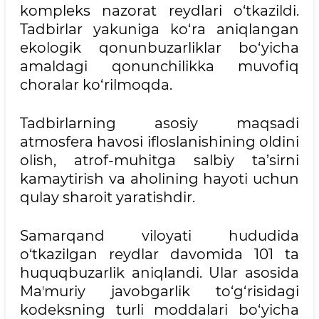
kompleks nazorat reydlari o‘tkazildi.
Tadbirlar yakuniga ko‘ra aniqlangan
ekologik qonunbuzarliklar bo‘yicha
amaldagi qonunchilikka muvofiq
choralar ko‘rilmoqda.
Tadbirlarning asosiy maqsadi
atmosfera havosi ifloslanishining oldini
olish, atrof-muhitga salbiy ta’sirni
kamaytirish va aholining hayoti uchun
qulay sharoit yaratishdir.
Samarqand viloyati hududida
o‘tkazilgan reydlar davomida 101 ta
huquqbuzarlik aniqlandi. Ular asosida
Maʼmuriy javobgarlik to‘g‘risidagi
kodeksning turli moddalari bo‘yicha