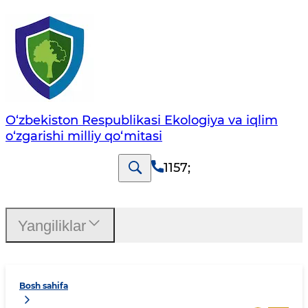
O‘zbekiston Respublikasi Ekologiya va iqlim
o‘zgarishi milliy qo‘mitasi
1157
;
Yangiliklar
Bosh sahifa