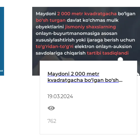
Maydoni 2 000 metr
kvadratgacha bo‘lgan bo‘sh
turgan davlat ko‘chmas mulk
obyektlarini jismoniy
19.03.2024
shaxslarning onlayn-
buyurtmanomasiga asosan
xususiylashtirish yoki ijaraga
berish uchun to‘g‘ridan-to‘g‘ri
762
elektron onlayn-auksion
savdolariga chiqarish tartib