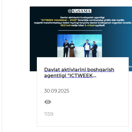
Davlat aktivlarini boshqarish
agentligi "ICTWEEK
Uzbekistan – 2025" forumida
nominatsiya g'olibi deb topildi
30.09.2025
1159