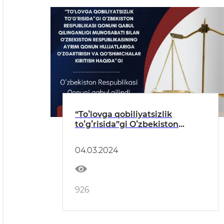
“Toʻlovga qobiliyatsizlik
toʻgʻrisida”gi Oʻzbekiston
Respublikasi Qonuni qabul
qilinganligi munosabati bilan
04.03.2024
Oʻzbekiston Respublikasining
ayrim qonun hujjatlariga
oʻzgartirish va qoʻshimchalar
kiritish haqida”gi Oʻzbekiston
926
Respublikasi Qonuni qabul
qilin