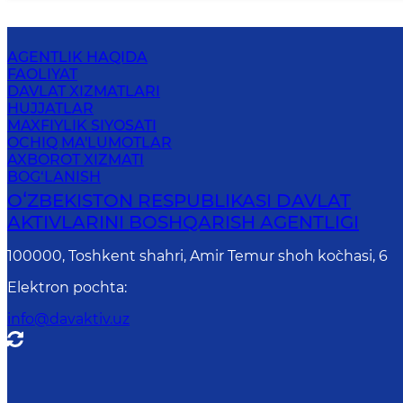
AGENTLIK HAQIDA
FAOLIYAT
DAVLAT XIZMATLARI
HUJJATLAR
MAXFIYLIK SIYOSATI
OCHIQ MA'LUMOTLAR
AXBOROT XIZMATI
BOG‘LANISH
OʻZBEKISTON RESPUBLIKASI DAVLAT
AKTIVLARINI BOSHQARISH AGENTLIGI
100000, Toshkent shahri, Amir Temur shoh ko`chasi, 6
Elektron pochta
:
info@davaktiv.uz