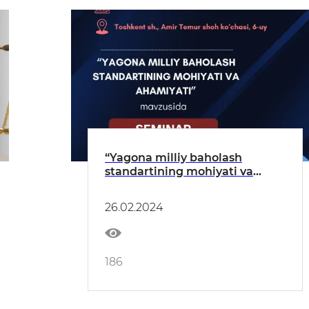
“Yagona milliy baholash
standartining mohiyati va
ahamiyati” mavzusida seminar
oʻtkaziladi
26.02.2024
186