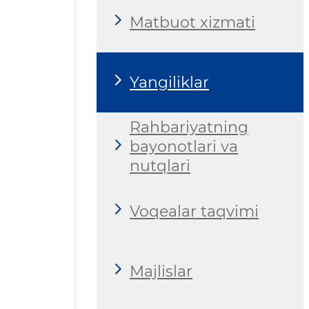
Matbuot xizmati
Yangiliklar
Rahbariyatning
bayonotlari va
nutqlari
Voqealar taqvimi
Majlislar