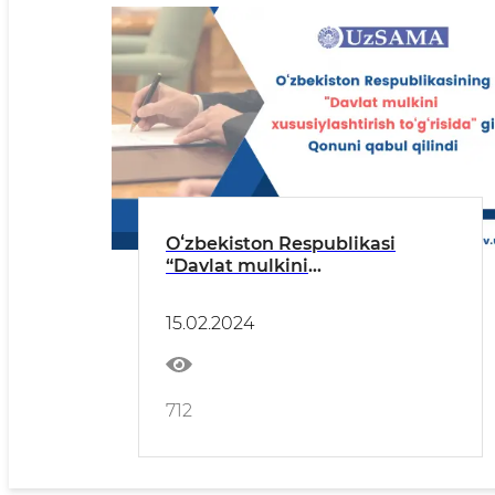
Oʻzbekiston Respublikasi
“Davlat mulkini
xususiylashtirish toʻgʻrisida”gi
Qonuni qabul qilindi
15.02.2024
712