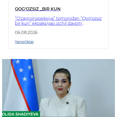
QOG‘OZSIZ _BIR KUN
“O‘zagroinspeksiya” tomonidan “Qog‘ozsiz
bir kun” ekoaksiyasi izchil davom
ettirilmoqda.
06.08.2026
Yangiliklar