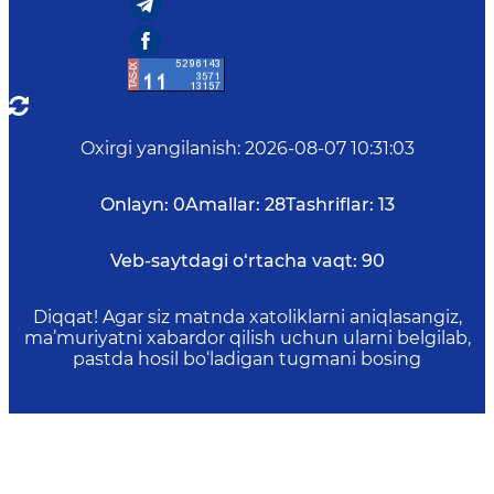
Oxirgi yangilanish
:
2026-08-07 10:31:03
Onlayn:
0
Amallar:
28
Tashriflar:
13
Veb-saytdagi o‘rtacha vaqt:
90
Diqqat! Agar siz matnda xatoliklarni aniqlasangiz,
ma’muriyatni xabardor qilish uchun ularni belgilab,
pastda hosil bo‘ladigan tugmani bosing