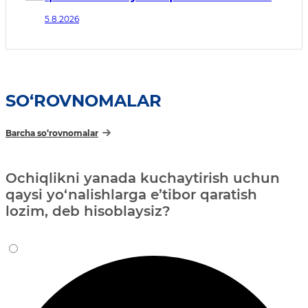
tadbirlar to‘g‘risida
5.8.2026
SO‘ROVNOMALAR
Barcha so‘rovnomalar
Ochiqlikni yanada kuchaytirish uchun
qaysi yo‘nalishlarga e’tibor qaratish
lozim, deb hisoblaysiz?