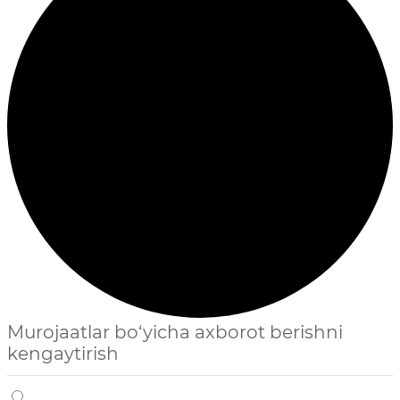
Murojaatlar bo‘yicha axborot berishni
kengaytirish