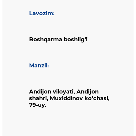
Lavozim
:
Boshqarma boshlig'i
Manzil
:
Andijon viloyati, Andijon
shahri, Muxiddinov ko‘chasi,
79-uy.