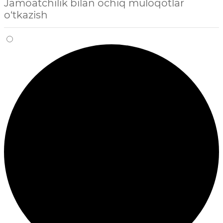
Jamoatchilik bilan ochiq muloqotlar
o‘tkazish