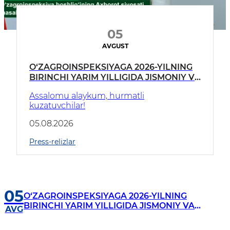
05
AVGUST
O‘ZAGROINSPEKSIYAGA 2026-YILNING
BIRINCHI YARIM YILLIGIDA JISMONIY VA
YURIDIK SHAXSLARDAN KELIB
Assalomu alaykum, hurmatli
TUSHGAN MUROJAATLAR TAHLILI
kuzatuvchilar!
YUZASIDAN BRIFING
05.08.2026
Press-relizlar
05
O‘ZAGROINSPEKSIYAGA 2026-YILNING
BIRINCHI YARIM YILLIGIDA JISMONIY VA
AVG
YURIDIK SHAXSLARDAN KELIB TUSHGAN
MUROJAATLAR TAHLILI YUZASIDAN BRIFING