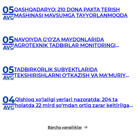
05
QASHQADARYO: 210 DONA PAXTA TERISH
MASHINASI MAVSUMGA TAYYORLANMOQDA
AVG
05
NAVOIYDA G‘O‘ZA MAYDONLARIDA
AGROTEXNIK TADBIRLAR MONITORINGI
AVG
DAVOM ETMOQDA
05
TADBIRKORLIK SUBYEKTLARIDA
TEKSHIRISHLARNI O‘TKAZISH VA MAʼMURIY
AVG
AMALIYOT SOHASIDA O‘QUV-AMALIY
SEMINARLARI BO‘LIB O‘TMOQDA
04
Qishloq xo‘jaligi yerlari nazoratda: 204 ta
holatda 22 mlrd so‘mdan ortiq zarar keltirilgani
AVG
aniqlandi
Barcha yangiliklar