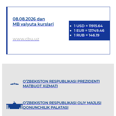
08.08.2026 dan
MB valyuta kurslari
1
USD
=
11915.64
1
EUR
=
13749.46
1
RUB
=
146.19
www.cbu.uz
O’ZBEKISTON RESPUBLIKASI PREZIDENTI
MATBUOT XIZMATI
O’ZBEKISTON RESPUBLIKASI OLIY MAJLISI
QONUNCHILIK PALATASI