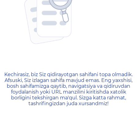
404 — Страница не найд
Kechirasiz, biz Siz qidirayotgan sahifani topa olmadik.
Afsuski, Siz izlagan sahifa mavjud emas. Eng yaxshisi,
bosh sahifamizga qaytib, navigatsiya va qidiruvdan
foydalanish yoki URL manzilini kiritishda xatolik
borligini tekshirgan ma'qul. Sizga katta rahmat,
tashrifingizdan juda xursandmiz!