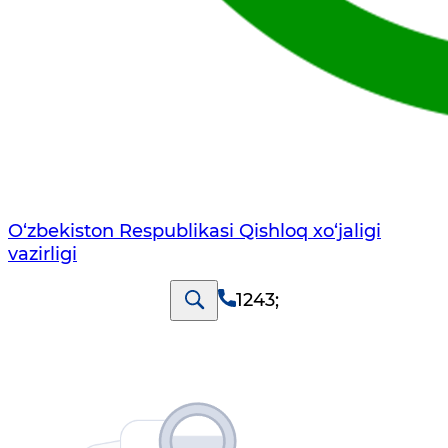
O‘zbekiston Respublikasi Qishloq хo‘jаligi
vаzirligi
1243
;