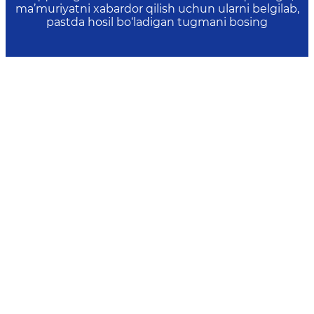
ma’muriyatni xabardor qilish uchun ularni belgilab,
pastda hosil bo‘ladigan tugmani bosing