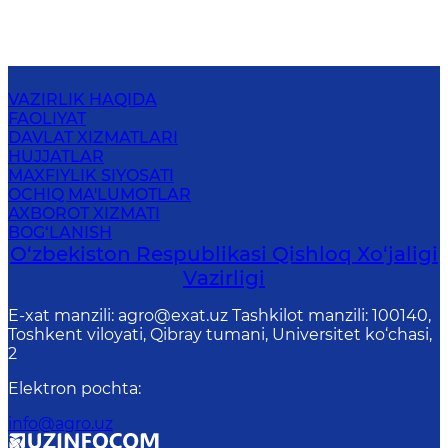
VAZIRLIK HAQIDA
FAOLIYAT
DAVLAT XIZMATLARI
HUJJATLAR
MAXFIYLIK SIYOSATI
OCHIQ MA'LUMOTLAR
AXBOROT XIZMATI
BOG‘LANISH
O‘zbekiston Respublikasi Qishloq Хo‘jаligi
Vаzirligi
E-xat manzili: agro@exat.uz Tashkilot manzili: 100140,
Toshkent viloyati, Qibray tumani, Universitet ko‘chasi,
2
Elektron pochta
:
info@agro.uz