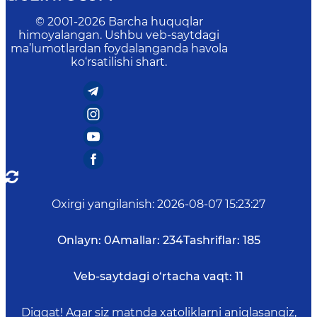
© 2001-
2026
Barcha huquqlar
himoyalangan. Ushbu veb-saytdagi
ma’lumotlardan foydalanganda havola
ko‘rsatilishi shart.
Oxirgi yangilanish
:
2026-08-07 15:23:27
Onlayn:
0
Amallar:
234
Tashriflar:
185
Veb-saytdagi o‘rtacha vaqt:
11
Diqqat! Agar siz matnda xatoliklarni aniqlasangiz,