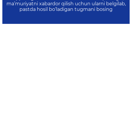
ma’muriyatni xabardor qilish uchun ularni belgilab,
pastda hosil bo‘ladigan tugmani bosing