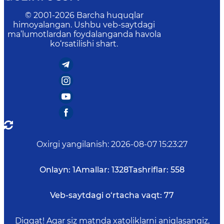
© 2001-
2026
Barcha huquqlar
himoyalangan. Ushbu veb-saytdagi
ma’lumotlardan foydalanganda havola
ko‘rsatilishi shart.
Oxirgi yangilanish
:
2026-08-07 15:23:27
Onlayn:
1
Amallar:
1328
Tashriflar:
558
Veb-saytdagi o‘rtacha vaqt:
77
Diqqat! Agar siz matnda xatoliklarni aniqlasangiz,