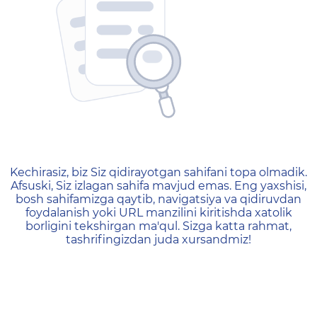
404 — Страница не найд
Kechirasiz, biz Siz qidirayotgan sahifani topa olmadik.
Afsuski, Siz izlagan sahifa mavjud emas. Eng yaxshisi,
bosh sahifamizga qaytib, navigatsiya va qidiruvdan
foydalanish yoki URL manzilini kiritishda xatolik
borligini tekshirgan ma'qul. Sizga katta rahmat,
tashrifingizdan juda xursandmiz!