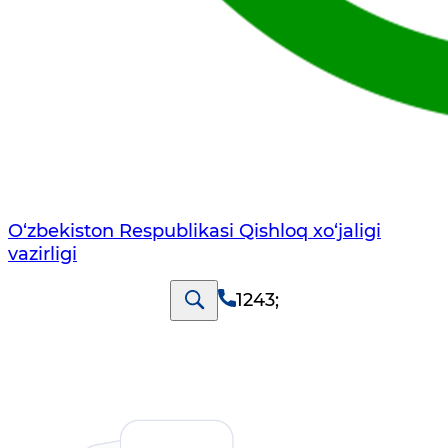
O‘zbekiston Respublikasi Qishloq хo‘jаligi
vаzirligi
1243
;