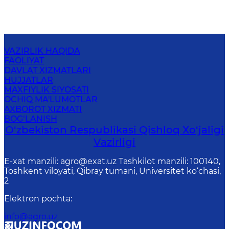
VAZIRLIK HAQIDA
FAOLIYAT
DAVLAT XIZMATLARI
HUJJATLAR
MAXFIYLIK SIYOSATI
OCHIQ MA'LUMOTLAR
AXBOROT XIZMATI
BOG‘LANISH
O‘zbekiston Respublikasi Qishloq Хo‘jаligi
Vаzirligi
E-xat manzili: agro@exat.uz Tashkilot manzili: 100140,
Toshkent viloyati, Qibray tumani, Universitet ko‘chasi,
2
Elektron pochta
:
info@agro.uz