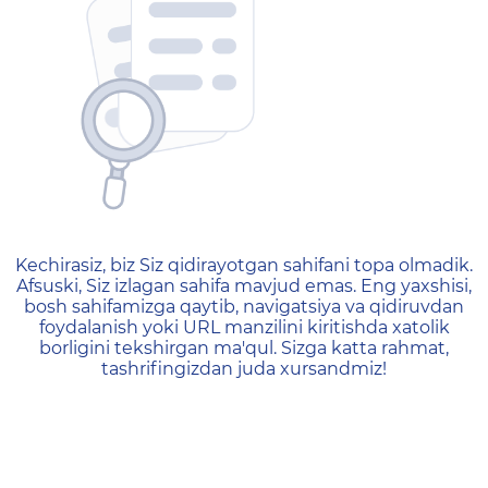
404 — Страница не найд
Kechirasiz, biz Siz qidirayotgan sahifani topa olmadik.
Afsuski, Siz izlagan sahifa mavjud emas. Eng yaxshisi,
bosh sahifamizga qaytib, navigatsiya va qidiruvdan
foydalanish yoki URL manzilini kiritishda xatolik
borligini tekshirgan ma'qul. Sizga katta rahmat,
tashrifingizdan juda xursandmiz!