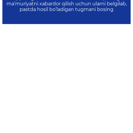
ma’muriyatni xabardor qilish uchun ularni belgilab,
pastda hosil bo‘ladigan tugmani bosing