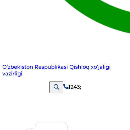
O‘zbekiston Respublikasi Qishloq хo‘jаligi
vаzirligi
1243
;