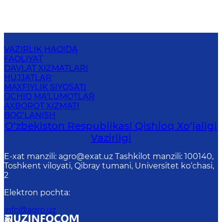
VAZIRLIK HAQIDA
FAOLIYAT
DAVLAT XIZMATLARI
HUJJATLAR
MAXFIYLIK SIYOSATI
OCHIQ MA'LUMOTLAR
AXBOROT XIZMATI
BOG‘LANISH
O‘zbekiston Respublikasi Qishloq Хo‘jаligi
Vаzirligi
E-xat manzili: agro@exat.uz Tashkilot manzili: 100140,
Toshkent viloyati, Qibray tumani, Universitet ko‘chasi,
2
Elektron pochta
:
info@agro.uz