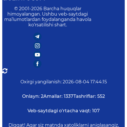
© 2001-
2026
Barcha huquqlar
himoyalangan. Ushbu veb-saytdagi
ma’lumotlardan foydalanganda havola
ko‘rsatilishi shart.
Oxirgi yangilanish
:
2026-08-04 17:44:15
Onlayn:
2
Amallar:
1337
Tashriflar:
552
Veb-saytdagi o‘rtacha vaqt:
107
Diqqat! Agar siz matnda xatoliklarni aniqlasangiz,