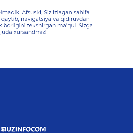
ена
lmadik. Afsuski, Siz izlagan sahifa
qaytib, navigatsiya va qidiruvdan
k borligini tekshirgan ma'qul. Sizga
 juda xursandmiz!