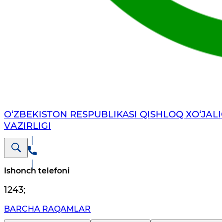
O‘ZBEKISTON RESPUBLIKASI QISHLOQ ХO‘JАLI
VАZIRLIGI
Ishonch telefoni
1243
;
BARCHA RAQAMLAR