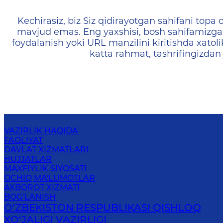
404 — Страница не найд
Kechirasiz, biz Siz qidirayotgan sahifani topa o
mavjud emas. Eng yaxshisi, bosh sahifamizga 
foydalanish yoki URL manzilini kiritishda xatoli
katta rahmat, tashrifingizdan
VAZIRLIK HAQIDA
FAOLIYAT
DAVLAT XIZMATLARI
HUJJATLAR
MAXFIYLIK SIYOSATI
OCHIQ MA'LUMOTLAR
AXBOROT XIZMATI
BOG‘LANISH
O‘ZBEKISTON RESPUBLIKASI QISHLOQ
ХO‘JАLIGI VАZIRLIGI