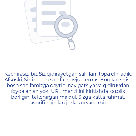
404 — Страница не найд
Kechirasiz, biz Siz qidirayotgan sahifani topa olmadik.
Afsuski, Siz izlagan sahifa mavjud emas. Eng yaxshisi,
bosh sahifamizga qaytib, navigatsiya va qidiruvdan
foydalanish yoki URL manzilini kiritishda xatolik
borligini tekshirgan ma'qul. Sizga katta rahmat,
tashrifingizdan juda xursandmiz!