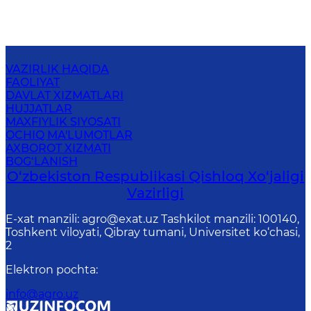
VAZIRLIK HAQIDA
FAOLIYAT
DAVLAT XIZMATLARI
HUJJATLAR
MAXFIYLIK SIYOSATI
OCHIQ MA'LUMOTLAR
AXBOROT XIZMATI
BOG‘LANISH
O‘zbekiston Respublikasi Qishloq Хo‘jаligi
Vаzirligi
E-xat manzili: agro@exat.uz Tashkilot manzili: 100140,
Toshkent viloyati, Qibray tumani, Universitet ko‘chasi,
2
Elektron pochta
:
info@agro.uz