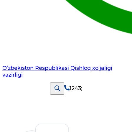
O‘zbekiston Respublikasi Qishloq хo‘jаligi
vаzirligi
1243
;