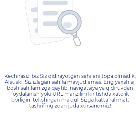
404 — Страница не найд
Kechirasiz, biz Siz qidirayotgan sahifani topa olmadik.
Afsuski, Siz izlagan sahifa mavjud emas. Eng yaxshisi,
bosh sahifamizga qaytib, navigatsiya va qidiruvdan
foydalanish yoki URL manzilini kiritishda xatolik
borligini tekshirgan ma'qul. Sizga katta rahmat,
tashrifingizdan juda xursandmiz!