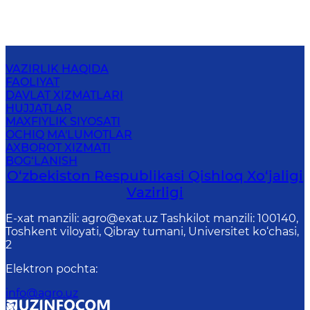
VAZIRLIK HAQIDA
FAOLIYAT
DAVLAT XIZMATLARI
HUJJATLAR
MAXFIYLIK SIYOSATI
OCHIQ MA'LUMOTLAR
AXBOROT XIZMATI
BOG‘LANISH
O‘zbekiston Respublikasi Qishloq Хo‘jаligi
Vаzirligi
E-xat manzili: agro@exat.uz Tashkilot manzili: 100140,
Toshkent viloyati, Qibray tumani, Universitet ko‘chasi,
2
Elektron pochta
:
info@agro.uz