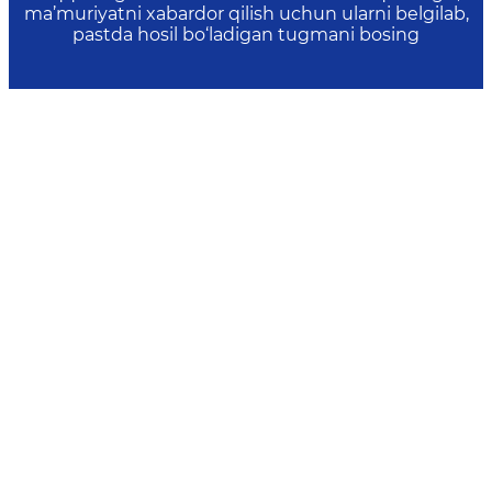
ma’muriyatni xabardor qilish uchun ularni belgilab,
pastda hosil bo‘ladigan tugmani bosing