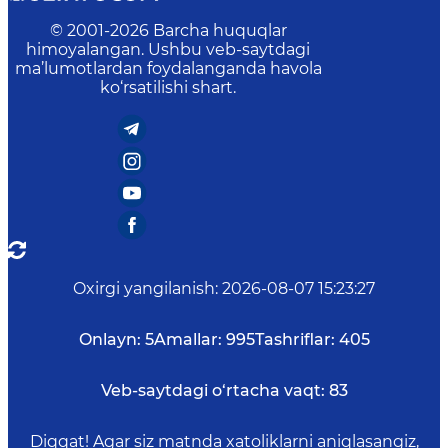
© 2001-
2026
Barcha huquqlar
himoyalangan. Ushbu veb-saytdagi
ma’lumotlardan foydalanganda havola
ko‘rsatilishi shart.
Oxirgi yangilanish
:
2026-08-07 15:23:27
Onlayn:
5
Amallar:
995
Tashriflar:
405
Veb-saytdagi o‘rtacha vaqt:
83
Diqqat! Agar siz matnda xatoliklarni aniqlasangiz,