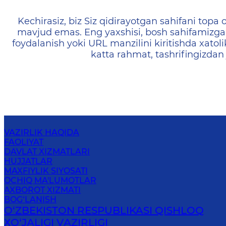
404 — Страница не найд
Kechirasiz, biz Siz qidirayotgan sahifani topa o
mavjud emas. Eng yaxshisi, bosh sahifamizga 
foydalanish yoki URL manzilini kiritishda xatoli
katta rahmat, tashrifingizdan
VAZIRLIK HAQIDA
FAOLIYAT
DAVLAT XIZMATLARI
HUJJATLAR
MAXFIYLIK SIYOSATI
OCHIQ MA'LUMOTLAR
AXBOROT XIZMATI
BOG‘LANISH
O‘ZBEKISTON RESPUBLIKASI QISHLOQ
ХO‘JАLIGI VАZIRLIGI