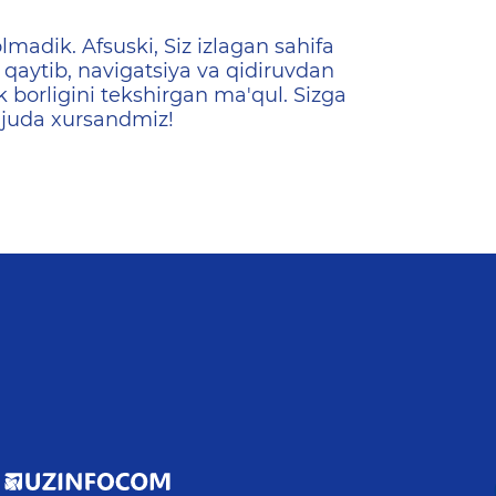
ена
lmadik. Afsuski, Siz izlagan sahifa
qaytib, navigatsiya va qidiruvdan
k borligini tekshirgan ma'qul. Sizga
 juda xursandmiz!