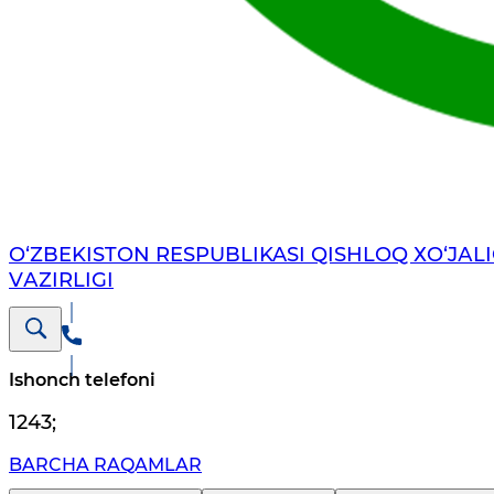
O‘ZBEKISTON RESPUBLIKASI QISHLOQ ХO‘JАLI
VАZIRLIGI
Ishonch telefoni
1243
;
BARCHA RAQAMLAR