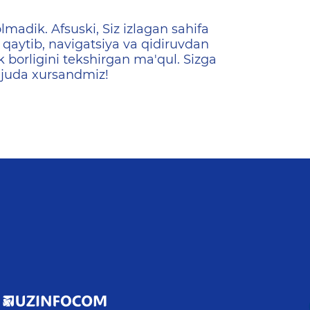
ена
lmadik. Afsuski, Siz izlagan sahifa
qaytib, navigatsiya va qidiruvdan
k borligini tekshirgan ma'qul. Sizga
 juda xursandmiz!