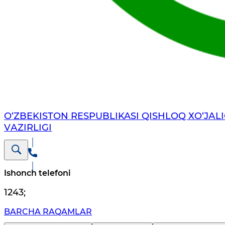
O‘ZBEKISTON RESPUBLIKASI QISHLOQ ХO‘JАLI
VАZIRLIGI
Ishonch telefoni
1243
;
BARCHA RAQAMLAR