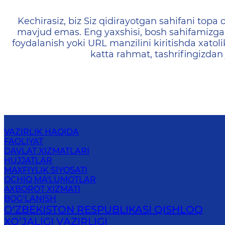
404 — Страница не найд
Kechirasiz, biz Siz qidirayotgan sahifani topa o
mavjud emas. Eng yaxshisi, bosh sahifamizga 
foydalanish yoki URL manzilini kiritishda xatoli
katta rahmat, tashrifingizdan
VAZIRLIK HAQIDA
FAOLIYAT
DAVLAT XIZMATLARI
HUJJATLAR
MAXFIYLIK SIYOSATI
OCHIQ MA'LUMOTLAR
AXBOROT XIZMATI
BOG‘LANISH
O‘ZBEKISTON RESPUBLIKASI QISHLOQ
ХO‘JАLIGI VАZIRLIGI